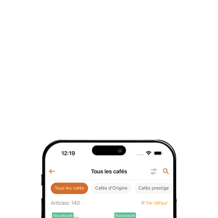
Coffret découverte du matcha
49,9 €
/
1 pce
Nouveauté