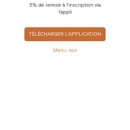
5% de remise à l'inscription via
l'appli
S'abonner
TÉLÉCHARGER L'APPLICATION
En appuyant sur «S'abonner» vous acceptez les conditions 
Merci, non
d'utilisation
accord de l'utilisateur
Offre entreprise