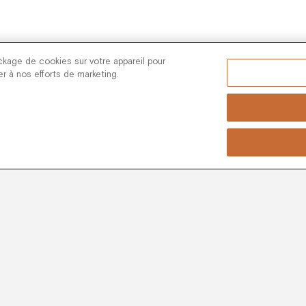
Étape 1
ckage de cookies sur votre appareil pour
Choisissez un cadeau
uer à nos efforts de marketing.
Étape 2
 passez une commande, choisissez l'onglet "Envoy
Étape 3
Nous livrons le cadeau en votre nom