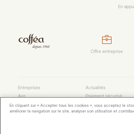
En appu
Offre entreprise
Entreprises
Actualités
Avis
Paiement sécurisé
Devenez franchisé
Conditions générales d
En cliquant sur « Accepter tous les cookies », vous acceptez le sto
améliorer la navigation sur le site, analyser son utilisation et contrib
Développé et entretenu par des
Flang