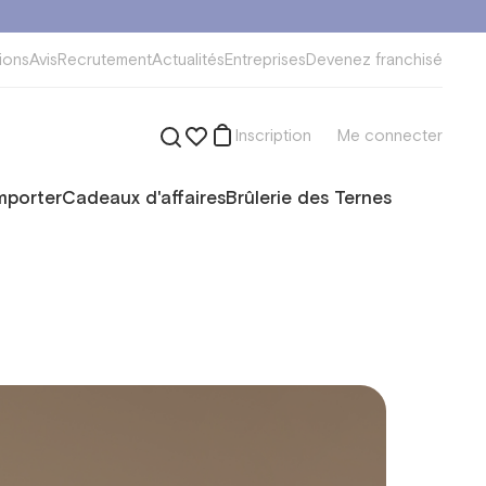
ions
Avis
Recrutement
Actualités
Entreprises
Devenez franchisé
Inscription
Me connecter
mporter
Cadeaux d'affaires
Brûlerie des Ternes