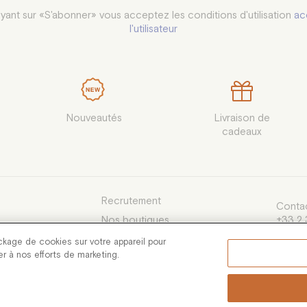
yant sur «S'abonner» vous acceptez les conditions d'utilisation
ac
l'utilisateur
Nouveautés
Livraison de

cadeaux
Recrutement
Contac
Nos boutiques
+33 2 
du lund
e Vente
ckage de cookies sur votre appareil pour
13h30 
uer à nos efforts de marketing.
servic