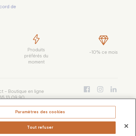
cord de
Produits

-10% ce mois
préférés du

moment
t – Boutique en ligne
35 13 09 90
i au vendredi de 9h30 à 12h30 et de
à 16h00, appel non surtaxé
Paramètres des cookies
e-conso@coffea.fr
Tout refuser