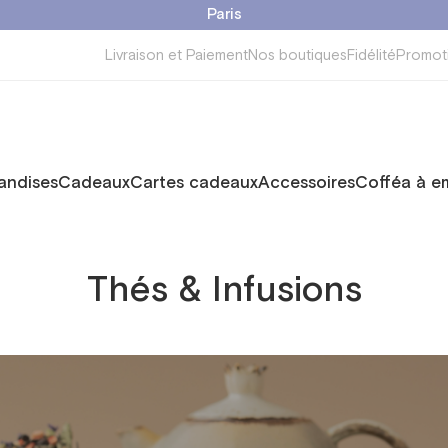
Paris
Livraison et Paiement
Nos boutiques
Fidélité
Promot
ndises
Cadeaux
Cartes cadeaux
Accessoires
Cofféa à e
Thés & Infusions