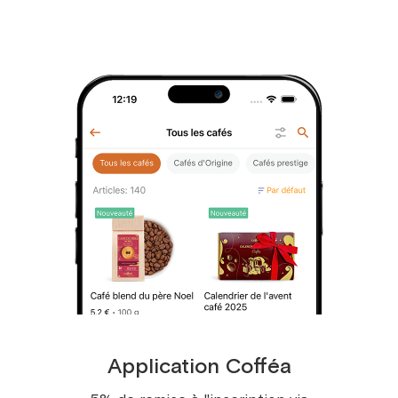
Thé vert Cold Brew Matcha Reine-des-bois
100g
Notes de végétales et fraîches
13,9 €
/
1 pce
Nouveauté
Application Cofféa