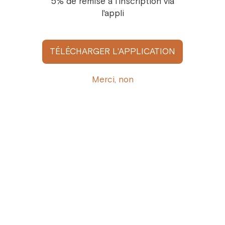
5% de remise à l'inscription via
l'appli
TÉLÉCHARGER L'APPLICATION
Thé noir Violette
Notes de violette
Merci, non
9,7 €
/
100 g
Recevez l’actualité Cofféa par e-mail
Inscrivez-vous ici