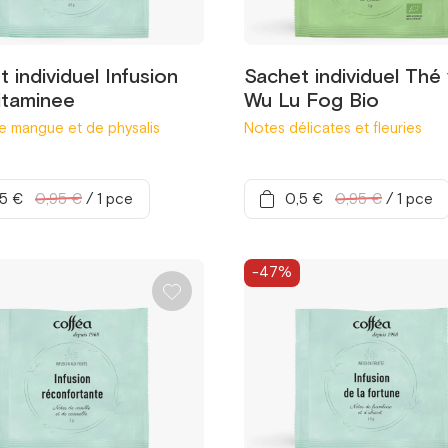
 individuel Infusion
Sachet individuel Thé 
vitaminee
Wu Lu Fog Bio
e mangue et de physalis
Notes délicates et fleuries
,5 €
0,95 €
/
1 pce
0,5 €
0,95 €
/
1 pce
-47%