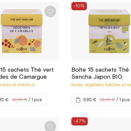
-10%
 15 sachets Thé vert
Boîte 15 sachets Thé 
des de Camargue
Sencha Japon BIO
euries et d’abricot
Notes végétales fraîches et m
85 €
10,95 €
/
1 pce
9,85 €
10,95 €
/
1 pce
-47%