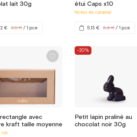
lat lait 30g
étui Caps x10
Notes de caramel
12 €
3,9 €
/
1 pce
5,13 €
5,4 €
/
1 pce
-20%
 rectangle avec
Petit lapin praliné au
e kraft taille moyenne
chocolat noir 30g
5 cm