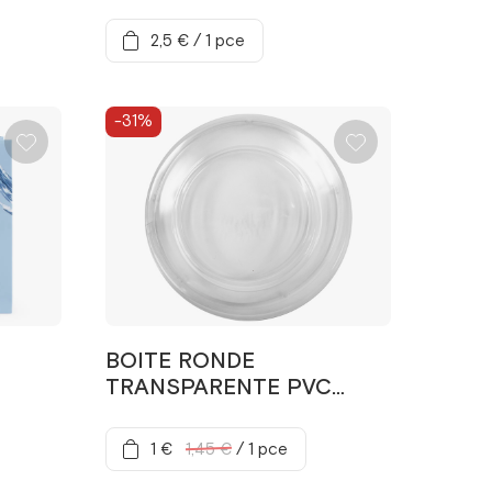
2,5 €
/
1 pce
-31%
BOITE RONDE
TRANSPARENTE PVC
180X20MM
1 €
1,45 €
/
1 pce