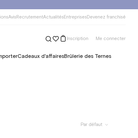
ions
Avis
Recrutement
Actualités
Entreprises
Devenez franchisé
Inscription
Me connecter
mporter
Cadeaux d'affaires
Brûlerie des Ternes
Par défaut