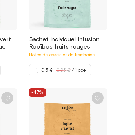
vert
Sachet individuel Infusion
ue
Rooïbos fruits rouges
Notes de cassis et de framboise
0,5 €
0,95 €
/
1 pce
-47%