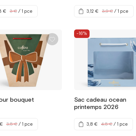
3 €
3 €
/
1 pce
3,12 €
3,9 €
/
1 pce
-16%
our bouquet
Sac cadeau ocean
printemps 2026
 €
3,5 €
/
1 pce
3,8 €
4,5 €
/
1 pce