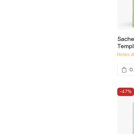
Sachet
Templ
Notes de
0
-47%