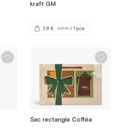
kraft GM
2,8 €
3,8 €
/
1 pce
Sac rectangle Cofféa