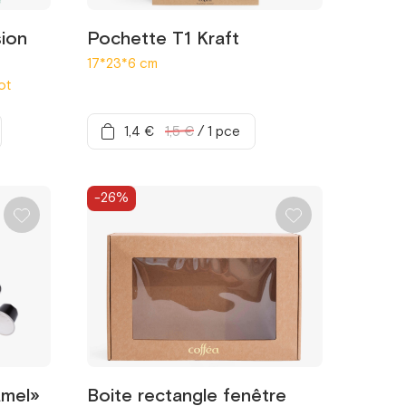
sion
Pochette T1 Kraft
17*23*6 cm
ot
1,4 €
1,5 €
/
1 pce
-26%
amel»
Boite rectangle fenêtre