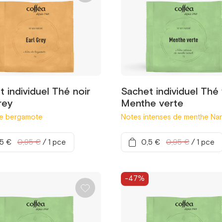
 individuel Thé noir
Sachet individuel Thé 
rey
Menthe verte
e bergamote
Notes intenses de menthe Na
,5 €
0,95 €
/
1 pce
0,5 €
0,95 €
/
1 pce
-47%