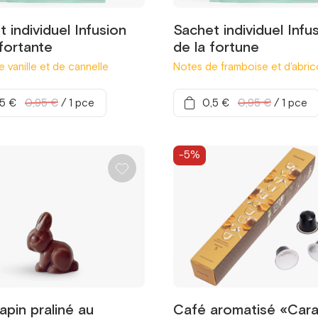
 individuel Infusion
Sachet individuel Infu
fortante
de la fortune
 vanille et de cannelle
Notes de framboise et d'abric
,5 €
0,95 €
/
1 pce
0,5 €
0,95 €
/
1 pce
-5%
lapin praliné au
Café aromatisé «Car