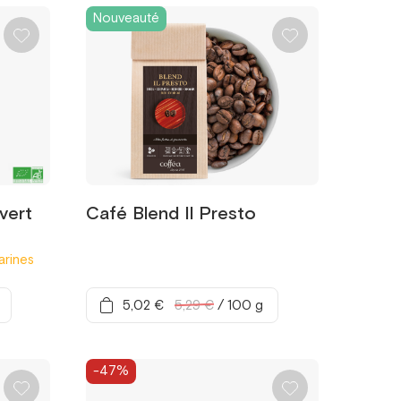
Nouveauté
vert
Café Blend Il Presto
arines
5,02 €
5,29 €
/
100 g
-47%