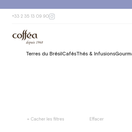
Produits du mois
+33 2 35 13 09 90
Terres du Brésil
Cafés
Thés & Infusions
Gourma
← Cacher les filtres
Effacer