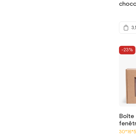
choco
3,
-23%
Boîte
fenêtr
30*16*