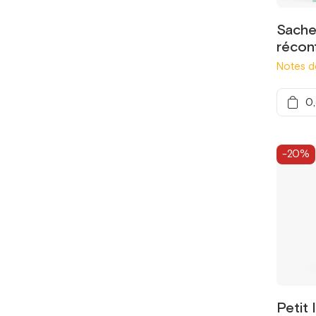
Sachet
récon
Notes de
0
-20%
Petit 