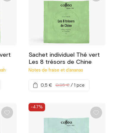
vert
Sachet individuel Thé vert
Les 8 trésors de Chine
nah
Notes de fraise et d’ananas
0,5 €
0,95 €
/
1 pce
-47%