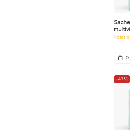
Sachet
multi
Notes d
0
-47%