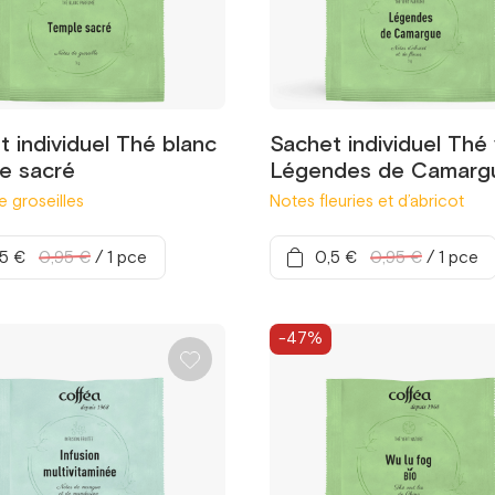
 individuel Thé blanc
Sachet individuel Thé 
e sacré
Légendes de Camarg
 groseilles
Notes fleuries et d’abricot
,5 €
0,95 €
/
1 pce
0,5 €
0,95 €
/
1 pce
-47%