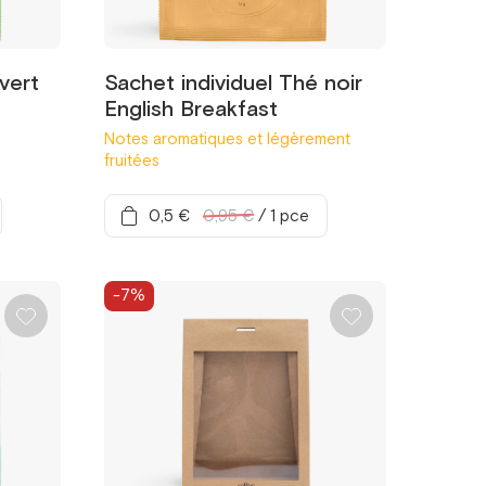
vert
Sachet individuel Thé noir
English Breakfast
Notes aromatiques et légèrement
fruitées
0,5 €
0,95 €
/
1 pce
-7%