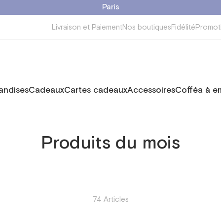
Paris
Livraison et Paiement
Nos boutiques
Fidélité
Promot
ndises
Cadeaux
Cartes cadeaux
Accessoires
Cofféa à e
Produits du mois
74 Articles