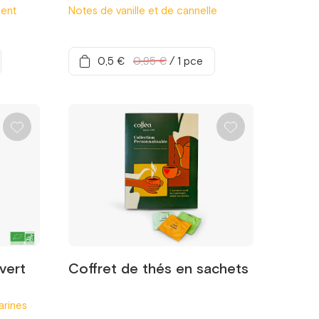
ment
Notes de vanille et de cannelle
0,5 €
0,95 €
/
1 pce
vert
Coffret de thés en sachets
arines