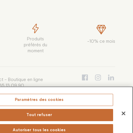
Produits

-10% ce mois
préférés du

moment
t – Boutique en ligne
35 13 09 90
i au vendredi de 9h30 à 12h30 et de
à 16h00, appel non surtaxé
Paramètres des cookies
e-conso@coffea.fr
Tout refuser
Autoriser tous les cookies