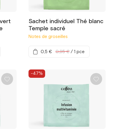
vert
Sachet individuel Thé blanc
e
Temple sacré
Notes de groseilles
0,5 €
0,95 €
/
1 pce
-47%