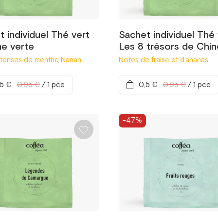
 individuel Thé vert
Sachet individuel Thé 
e verte
Les 8 trésors de Chin
ntenses de menthe Nanah
Notes de fraise et d’ananas
,5 €
0,95 €
/
1 pce
0,5 €
0,95 €
/
1 pce
-47%