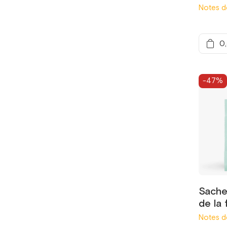
Notes dé
0
-47%
Sachet
de la 
Notes de