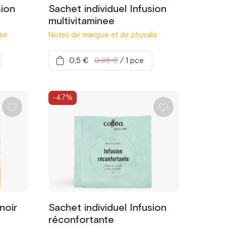
sion
Sachet individuel Infusion
multivitaminee
ise
Notes de mangue et de physalis
0,5 €
0,95 €
/
1 pce
-47%
noir
Sachet individuel Infusion
réconfortante