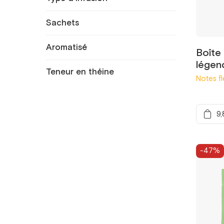
Sachets
Aromatisé
Boîte
légen
Teneur en théine
Notes fl
9,
-47%