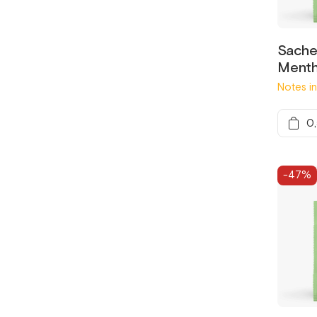
Sachet
Menth
Notes i
0
-47%