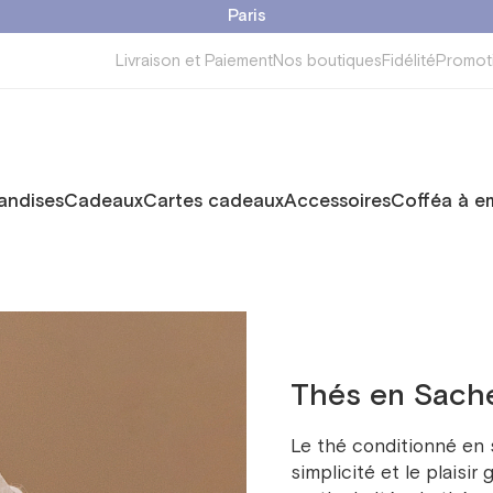
Paris
Livraison et Paiement
Nos boutiques
Fidélité
Promot
ndises
Cadeaux
Cartes cadeaux
Accessoires
Cofféa à e
Thés en Sach
Le thé conditionné en 
simplicité et le plaisir