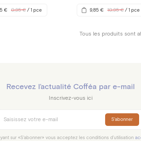
,5 €
0,95 €
/
1 pce
9,85 €
10,95 €
/
1 pce
Tous les produits sont a
Recevez l’actualité Cofféa par e-mail
Inscrivez-vous ici
S'abonner
yant sur «S'abonner» vous acceptez les conditions d'utilisation
ac