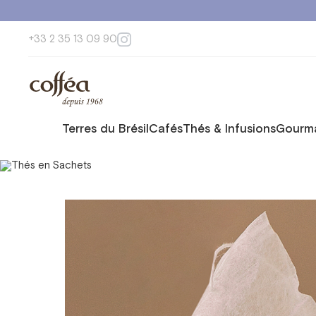
+33 2 35 13 09 90
Terres du Brésil
Cafés
Thés & Infusions
Gourma