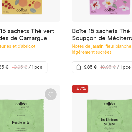
 15 sachets Thé vert
Boîte 15 sachets Thé 
des de Camargue
Soupçon de Méditerr
euries et d’abricot
Notes de jasmin, fleur blanche
légérement sucrées
85 €
10,95 €
/
1 pce
9,85 €
10,95 €
/
1 pce
-47%