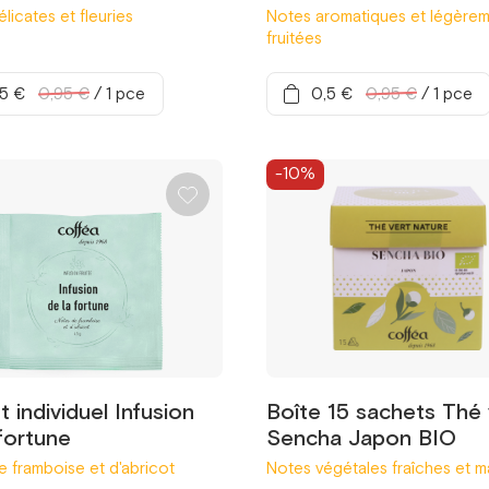
licates et fleuries
Notes aromatiques et légère
fruitées
,5 €
0,95 €
/
1 pce
0,5 €
0,95 €
/
1 pce
-10%
 individuel Infusion
Boîte 15 sachets Thé 
fortune
Sencha Japon BIO
 framboise et d'abricot
Notes végétales fraîches et m