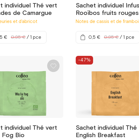
 individuel Thé vert
Sachet individuel Infu
des de Camargue
Rooïbos fruits rouges
euries et d’abricot
Notes de cassis et de frambo
,5 €
0,95 €
/
1 pce
0,5 €
0,95 €
/
1 pce
-47%
 individuel Thé vert
Sachet individuel Thé 
 Fog Bio
English Breakfast