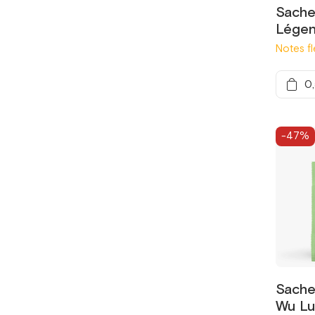
Sachet
Légen
Notes fl
0
-47%
Sachet
Wu Lu