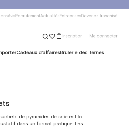
ions
Avis
Recrutement
Actualités
Entreprises
Devenez franchisé
Inscription
Me connecter
mporter
Cadeaux d'affaires
Brûlerie des Ternes
ets
sachets de pyramides de soie est la
 gustatif dans un format pratique. Les