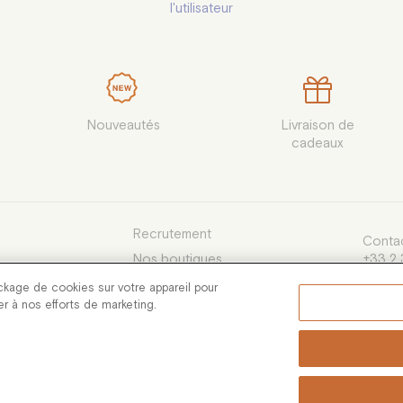
l'utilisateur
Nouveautés
Livraison de

cadeaux
Recrutement
Contac
Nos boutiques
+33 2 
du lund
e Vente
ckage de cookies sur votre appareil pour
13h30 
uer à nos efforts de marketing.
servic