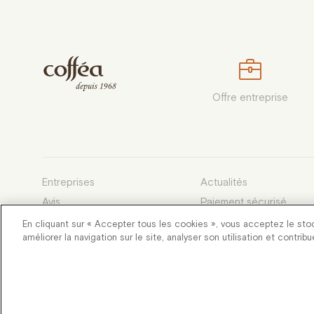
Offre entreprise
Entreprises
Actualités
Avis
Paiement sécurisé
Devenez franchisé
Conditions générales d
En cliquant sur « Accepter tous les cookies », vous acceptez le sto
améliorer la navigation sur le site, analyser son utilisation et contrib
Développé et entretenu par des
Flang