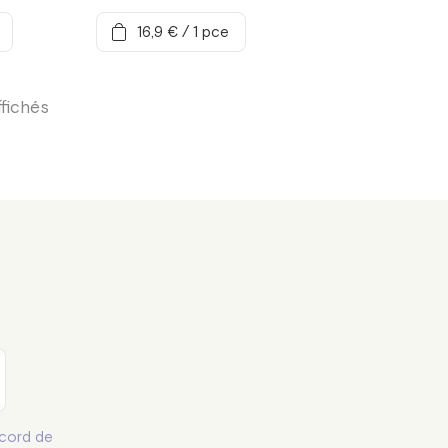
16,9 €
/
1 pce
ffichés
cord de