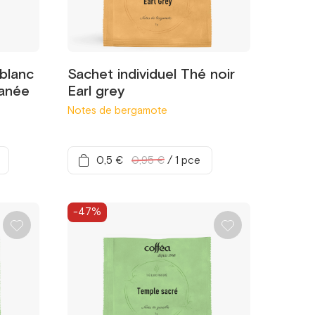
blanc
Sachet individuel Thé noir
anée
Earl grey
Notes de bergamote
0,5 €
0,95 €
/
1 pce
-47%