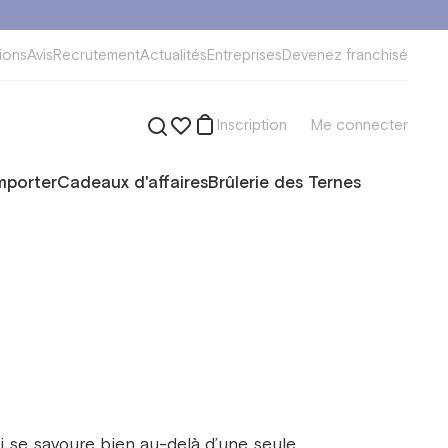
ions
Avis
Recrutement
Actualités
Entreprises
Devenez franchisé
Inscription
Me connecter
mporter
Cadeaux d'affaires
Brûlerie des Ternes
 se savoure bien au-delà d’une seule