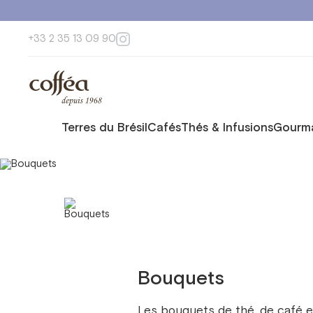
+33 2 35 13 09 90
Terres du Brésil
Cafés
Thés & Infusions
Gourma
Вouquets
Les bouquets de thé, de café e