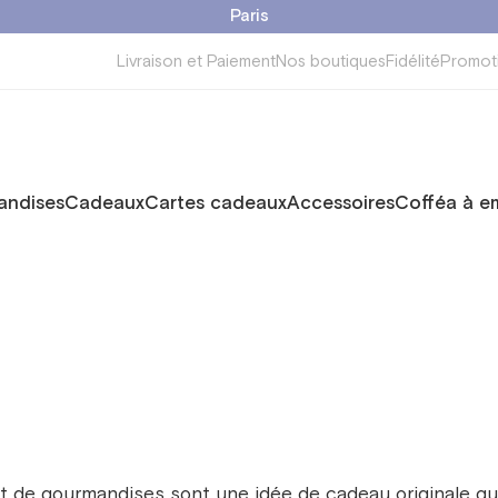
Paris
Livraison et Paiement
Nos boutiques
Fidélité
Promot
ndises
Cadeaux
Cartes cadeaux
Accessoires
Cofféa à e
t de gourmandises sont une idée de cadeau originale qui