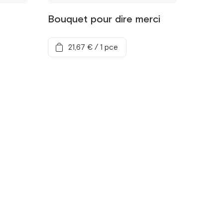
Bouquet pour dire merci
21,67 €
/
1 pce