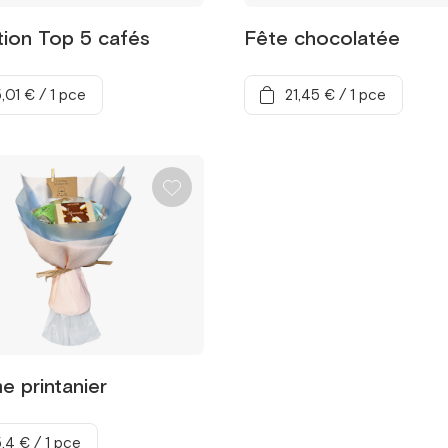
tion Top 5 cafés
Fête chocolatée
,01 €
/
1 pce
21,45 €
/
1 pce
e printanier
,4 €
/
1 pce