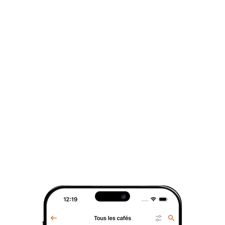
Café Décaféiné Amérique Centrale
6,76 €
/
100 g