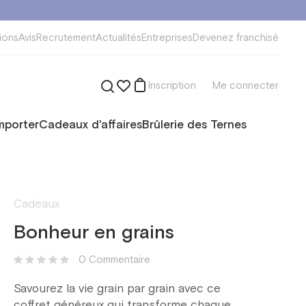
ions
Avis
Recrutement
Actualités
Entreprises
Devenez franchisé
Inscription
Me connecter
mporter
Cadeaux d'affaires
Brûlerie des Ternes
Cadeaux
Bonheur en grains
0 Сommentaire
Savourez la vie grain par grain avec ce
coffret généreux qui transforme chaque