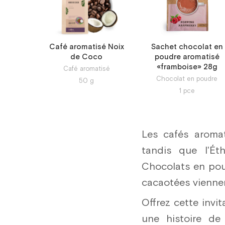
Café aromatisé Noix
Sachet chocolat en
de Coco
poudre aromatisé
«framboise» 28g
Café aromatisé
Chocolat en poudre
50
g
1
pce
Les cafés aromat
tandis que l'Éth
Chocolats en poud
cacaotées vienne
Offrez cette invi
une histoire de