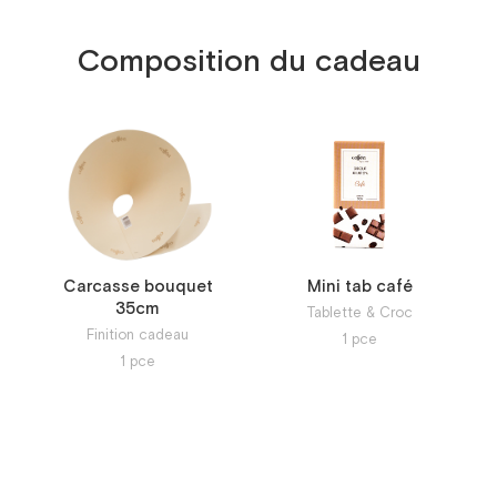
Composition du cadeau
Carcasse bouquet
Mini tab café
35cm
Tablette & Croc
Finition cadeau
1
pce
1
pce