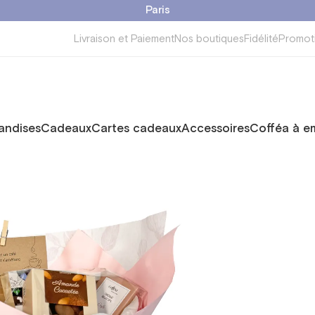
Paris
Livraison et Paiement
Nos boutiques
Fidélité
Promot
ndises
Cadeaux
Cartes cadeaux
Accessoires
Cofféa à e