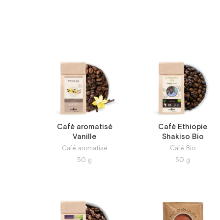
Café aromatisé
Café Ethiopie
Vanille
Shakiso Bio
Café aromatisé
Café Bio
50
g
50
g