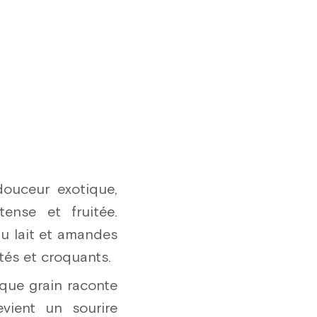
douceur exotique,
tense et fruitée.
au lait et amandes
és et croquants.
aque grain raconte
vient un sourire