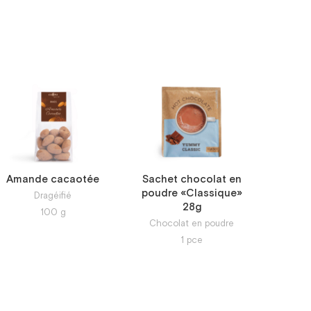
Amande cacaotée
Sachet chocolat en
poudre «Classique»
Dragéifié
28g
100
g
Chocolat en poudre
1
pce