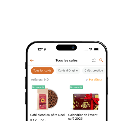
Classé Strictly Soft, ce café offre une
30 pce.
expérience équilibrée, sans aspérité, idéale
31 pce.
pour une consommation quotidienne
32 pce.
exigeante.
33 pce.
Pays d'origine :
Brésil.
34 pce.
Origine :
Fazenda Da Lagoa, Sul de Minas.
Variété botanique :
100 % Arabica (Catuaí,
35 pce.
Mundo Novo, Acayá, Catucaí).
36 pce.
Altitude :
environ 1100 m.
37 pce.
Process de traitement :
Semi-lavé.
38 pce.
Caractère gustatif :
Gourmand et
réconfortant.
39 pce.
Notes gustatives :
Chocolat au lait, cacao,
40 pce.
noisette, amande, caramel, céréales, miel.