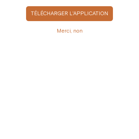
gamme et les moments d’exception.
Pays d'origine
: Jamaïque.
TÉLÉCHARGER L'APPLICATION
Origine
: Blue Mountain, région de St
Merci, non
Andrew.
Altitude
: 1120-1220 m.
Variété botanique
: Arabica Typica.
Process de traitement
: Lavé.
Grade
: 88 18/19.
Caractère gustatif
: Équilibré.
Notes gustatives
: Gourmandes et
délicates d’agrumes, avec des nuances
florales et boisées.
Ingrédients
: 100% Arabica Typica.
Composition
: Disponible en grains ou