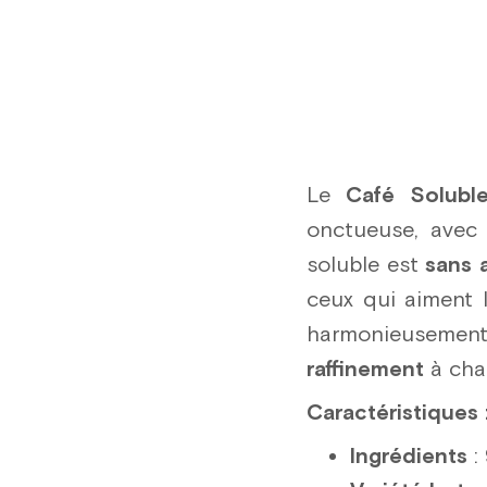
Le
Café Solubl
onctueuse, ave
soluble est
sans a
ceux qui aiment 
harmonieusement
raffinement
à cha
Caractéristiques 
Ingrédients
: