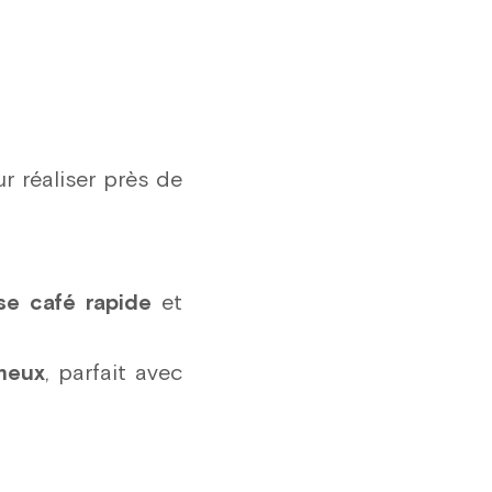
14 pce.
15 pce.
16 pce.
17 pce.
ur réaliser près de
18 pce.
19 pce.
20 pce.
se café rapide
et
21 pce.
22 pce.
meux
, parfait avec
23 pce.
24 pce.