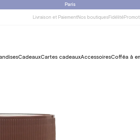
Paris
Livraison et Paiement
Nos boutiques
Fidélité
Promot
ndises
Cadeaux
Cartes cadeaux
Accessoires
Cofféa à e