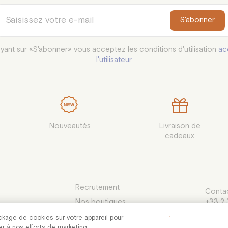
S'abonner
yant sur «S'abonner» vous acceptez les conditions d'utilisation
ac
l'utilisateur
Nouveautés
Livraison de

cadeaux
Recrutement
Contac
Nos boutiques
+33 2 
du lund
e Vente
ckage de cookies sur votre appareil pour
13h30 
uer à nos efforts de marketing.