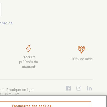
37 pce.
38 pce.
cord de
39 pce.
40 pce.
41 pce.
42 pce.
Produits

-10% ce mois
préférés du

43 pce.
moment
44 pce.
45 pce.
t – Boutique en ligne
46 pce.
35 13 09 90
i au vendredi de 9h30 à 12h30 et de
47 pce.
à 16h00, appel non surtaxé
Paramètres des cookies