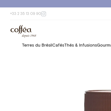
+33 2 35 13 09 90
Terres du Brésil
Cafés
Thés & Infusions
Gourma