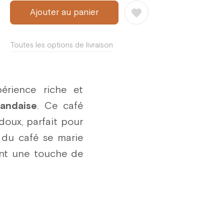
3 pce.
Ajouter au panier
4 pce.
Toutes les options de livraison
5 pce.
6 pce.
7 pce.
érience riche et
landaise
. Ce café
8 pce.
doux, parfait pour
9 pce.
du café se marie
10 pce.
ant une touche de
11 pce.
12 pce.
13 pce.