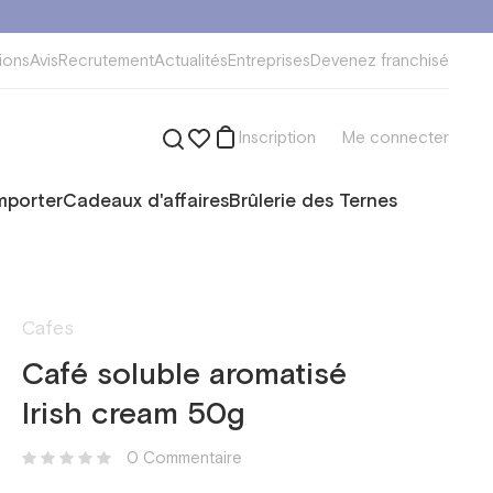
ions
Avis
Recrutement
Actualités
Entreprises
Devenez franchisé
Inscription
Me connecter
mporter
Cadeaux d'affaires
Brûlerie des Ternes
Cafes
Café soluble aromatisé
Irish cream 50g
0 Сommentaire