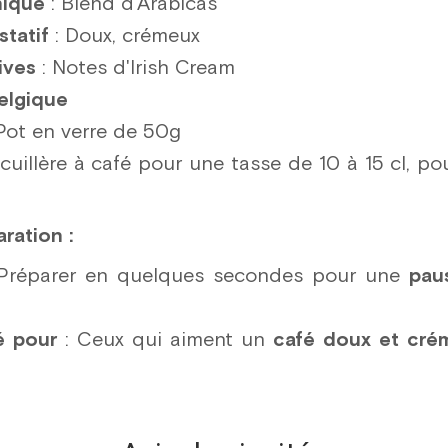
nique
: Blend d'Arabicas
statif
: Doux, crémeux
ives
: Notes d'Irish Cream
Belgique
Pot en verre de 50g
 cuillère à café pour une tasse de 10 à 15 cl, po
ration :
Préparer en quelques secondes pour une
pau
 pour
: Ceux qui aiment un
café doux et cré