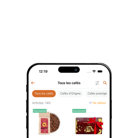
rapide. Il est parfait pour ceux qui
11 pce.
recherchent un café de qualité sans
12 pce.
compromis, à déguster seul ou avec une
13 pce.
touche de lait.
14 pce.
Caractéristiques :
15 pce.
Origine
: Brésil
16 pce.
Variété botanique
: Blend d'Arabicas
Ingrédients
: 100% café lyophilisé
17 pce.
Contenant
: Pot en verre de 50g
18 pce.
Dosage recommandé
: 1/2 cuillère à
19 pce.
café pour 10 à 15 cl de café
20 pce.
Rendement
: Environ 50 cafés par pot
21 pce.
Conseils de préparation :