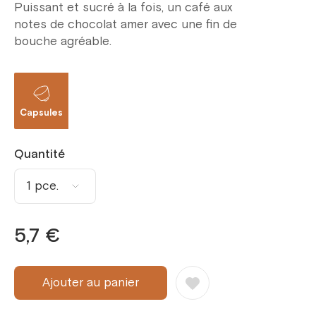
Puissant et sucré à la fois, un café aux
notes de chocolat amer avec une fin de
bouche agréable.
Capsules
Quantité
1 pce.
1 pce.
5,7 €
2 pce.
3 pce.
Ajouter au panier
4 pce.