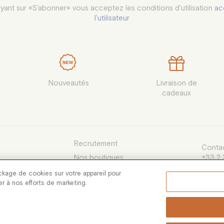
yant sur «S'abonner» vous acceptez les conditions d'utilisation
ac
l'utilisateur
Nouveautés
Livraison de

cadeaux
Recrutement
Contac
Nos boutiques
+33 2 
du lund
e Vente
ckage de cookies sur votre appareil pour
13h30 
uer à nos efforts de marketing.
servic