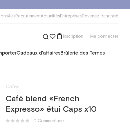
ions
Avis
Recrutement
Actualités
Entreprises
Devenez franchisé
Inscription
Me connecter
mporter
Cadeaux d'affaires
Brûlerie des Ternes
Cafes
Café blend «French
Expresso» étui Caps x10
0 Сommentaire