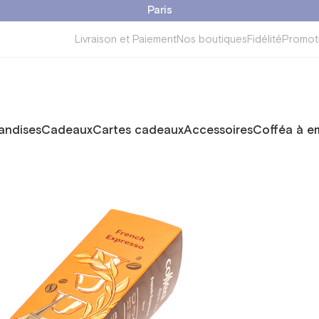
Paris
Livraison et Paiement
Nos boutiques
Fidélité
Promot
ndises
Cadeaux
Cartes cadeaux
Accessoires
Cofféa à e