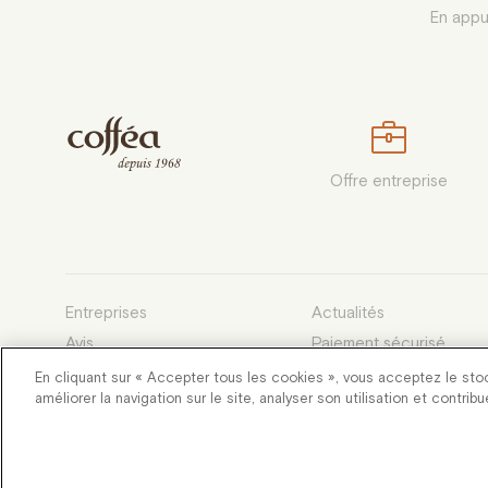
En appu
Offre entreprise
Entreprises
Actualités
Avis
Paiement sécurisé
Devenez franchisé
Conditions générales d
En cliquant sur « Accepter tous les cookies », vous acceptez le sto
améliorer la navigation sur le site, analyser son utilisation et contrib
Développé et entretenu par des
Flang