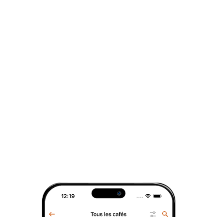
12 pce.
1000 g
Idéal pour une
infusion rapide
, ce café
13 pce.
2000 g
offre une expérience de dégustation fluide
14 pce.
3000 g
et agréable, avec une longueur en bouche
15 pce.
5000 g
marquée par sa douceur et ses arômes
puissants. Parfait pour les explorateurs du
16 pce.
7000 g
goût à la recherche d'une tasse qui
17 pce.
10000 g
combine richesse et équilibre.
18 pce.
Caractéristiques :
19 pce.
Origine
: Indonésie, Guatemala, Costa
20 pce.
Rica
21 pce.
Variété botanique
: Blend d'Arabicas
Caractère gustatif
: Équilibré
22 pce.
Notes gustatives
: Maltées, torréfiées,