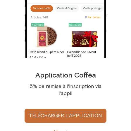
23 pce.
chocolat
24 pce.
Ingrédients
: Café 100% Arabica
25 pce.
Allergènes
: Aucun
Recommandations de stockage
:
26 pce.
Conserver dans un endroit frais et sec,
27 pce.
à l’abri de la lumière et des odeurs
28 pce.
fortes
29 pce.
Poids
: À partir de 30 g
Application Cofféa
30 pce.
Suggestions de dégustation :
5% de remise à l'inscription via
l'appli
31 pce.
Préparez-le en
espresso
pour un goût
32 pce.
riche et intense, ou en
filtre
pour une tasse
plus douce. Ce blend se marie
TÉLÉCHARGER L'APPLICATION
33 pce.
parfaitement avec des
pâtisseries au
34 pce.