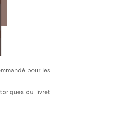
11 pce.
12 pce.
13 pce.
14 pce.
15 pce.
16 pce.
ecommandé pour les
17 pce.
18 pce.
toriques du livret
19 pce.
20 pce.
21 pce.