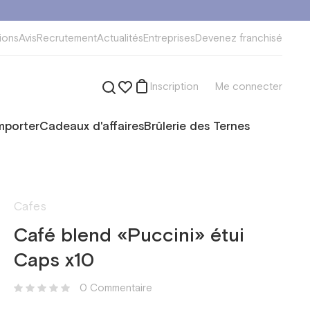
ions
Avis
Recrutement
Actualités
Entreprises
Devenez franchisé
Inscription
Me connecter
mporter
Cadeaux d'affaires
Brûlerie des Ternes
Cafes
Café blend «Puccini» étui
Caps x10
0 Сommentaire