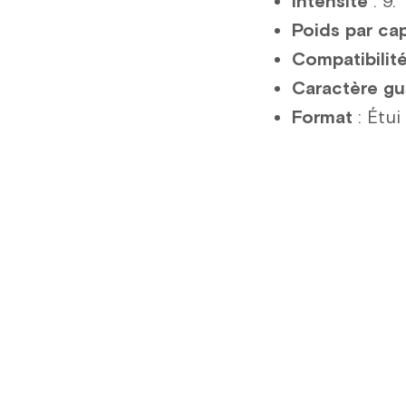
Intensité
: 9.
Poids par ca
Compatibilit
Caractère gu
Format
: Étui