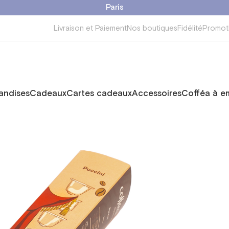
Paris
Livraison et Paiement
Nos boutiques
Fidélité
Promot
ndises
Cadeaux
Cartes cadeaux
Accessoires
Cofféa à e