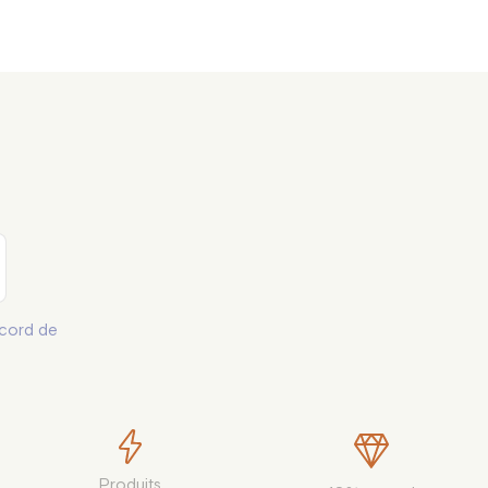
34 pce.
35 pce.
36 pce.
37 pce.
38 pce.
39 pce.
40 pce.
cord de
41 pce.
42 pce.
43 pce.
44 pce.
Produits
