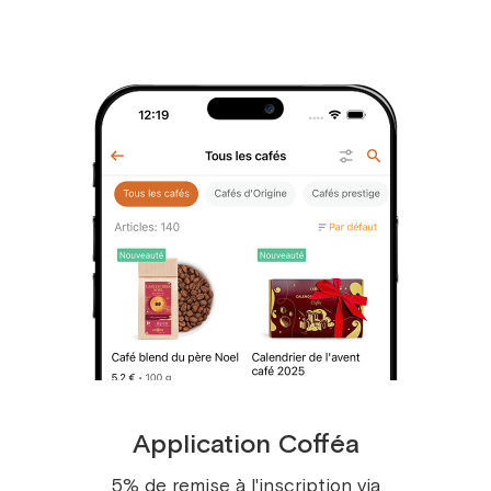
Pays d'origine
: Mélange Brésil et Colombie
21 pce.
Variété botanique
: 100% Arabica
22 pce.
Caractère gustatif
: Équilibré
23 pce.
Notes gustatives
: Caramel crémeux, lait
24 pce.
concentré
Ingrédients
: Café 100% Arabica, arômes
25 pce.
naturels de caramel
Composition
:
26 pce.
Disponible en grains ou moulu
27 pce.
Allergènes
: Aucun
28 pce.
Recommandations de stockage
:
Conserver dans un endroit frais et sec, à
29 pce.
l’abri de la lumière et des odeurs fortes
30 pce.
Poids
: À partir de 30 g
Application Cofféa
31 pce.
Dosage
: 1 à 2 cuillères à café pour une
5% de remise à l'inscription via