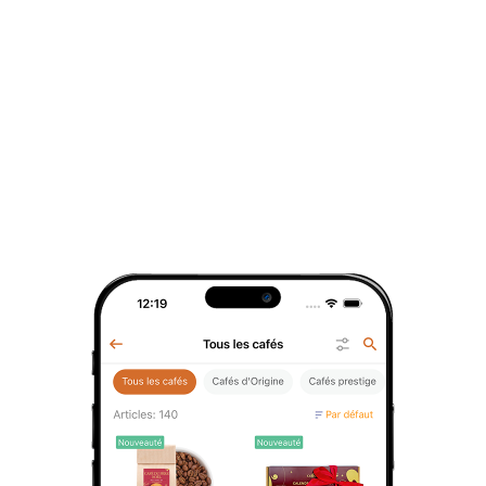
préciser si connue, sinon :
Brésil : Des arabicas doux et fruités,
cultivés dans des régions où le climat
et les sols offrent une base ronde et
équilibrée, idéale pour supporter les
arômes gourmands du pain d’épices.
Producteur & Engagement :
Un savoir-faire artisanal : Les grains
sont sélectionnés avec soin pour leur
capacité à absorber les arômes de
pain d’épices.
Une aromatisation maîtrisée : Les
notes de miel, cannelle, gingembre et