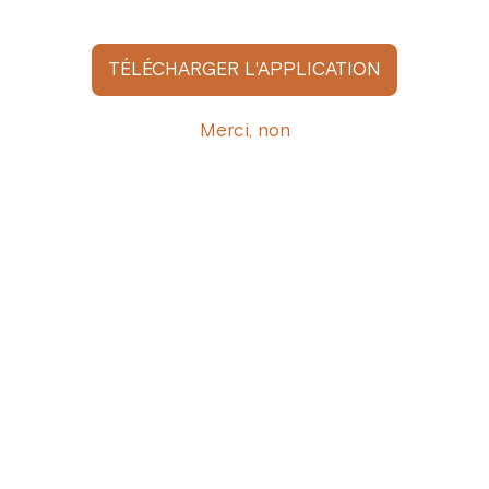
TÉLÉCHARGER L'APPLICATION
Afficher tous
Merci, non
Recevez l’actualité Cofféa par e-mail
Inscrivez-vous ici
S'abonner