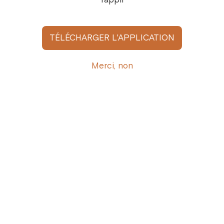
Ajoutez votre avis
TÉLÉCHARGER L'APPLICATION
Afficher tous
Merci, non
Recevez l’actualité Cofféa par e-mail
Inscrivez-vous ici