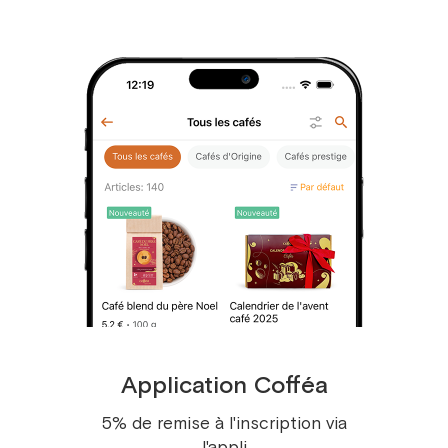
présentation soignée
Idéale pour composer un cadeau
gourmand :
Pour le thé :
2 poches de 70g
Pour le café :
4 poches de 100g
Avec des gourmandises :
2 poches de thé ou café + 1 gourmandise
fine
ou 1 poche de thé ou café + 1 paquet de
gourmandise
Application Cofféa
Avis des invités
Laissez votre avis pour aider nos clients à choisir
5% de remise à l'inscription via
l'appli