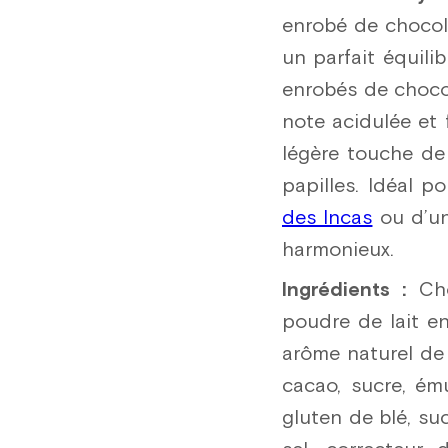
enrobé de chocola
un parfait équili
enrobés de chocol
note acidulée et
légère touche de 
papilles. Idéal 
des Incas
ou d’u
harmonieux.
Ingrédients :
Cho
poudre de lait en
arôme naturel de 
cacao, sucre, ému
gluten de blé, su