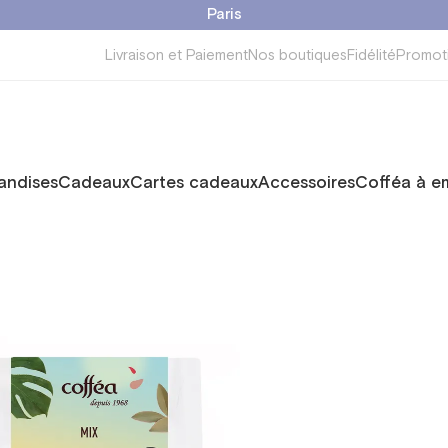
Paris
Livraison et Paiement
Nos boutiques
Fidélité
Promot
ndises
Cadeaux
Cartes cadeaux
Accessoires
Cofféa à e