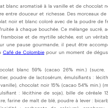
t blanc aromatisé à la vanille et de chocolat no
bre entre douceur et richesse. Des morceaux de 
at noir et blanc coloré avec de la poudre de fr
 fruitée à chaque bouchée. Ce mélange sucré,
framboise et de myrtille séchée, est un véritab
pour une pause gourmande, il peut être acco
n
Café de Colombie
pour un moment de dégust
colat blanc 59% (cacao 26% min.) (sucre, 
tier, poudre de lactosérum, émulsifiants : lécith
vanille), chocolat noir 15% (cacao 54% min.) (
lsifiant : lécithine de soja), bille de céréale 1
cre, farine de malt de blé, poudre à lever : bica