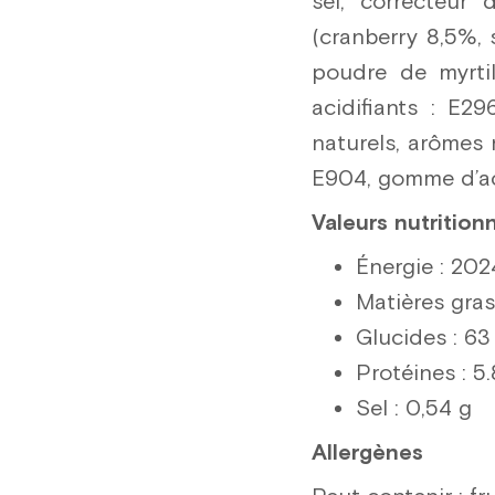
sel, correcteur 
(cranberry 8,5%, 
poudre de myrtil
acidifiants : E2
naturels, arômes 
E904, gomme d’aca
Valeurs nutrition
Énergie : 202
Matières gras
Glucides : 63
Protéines : 5.
Sel : 0,54 g
Allergènes