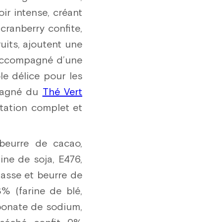
ir intense, créant
cranberry confite,
uits, ajoutent une
 accompagné d’une
le délice pour les
mpagné du
Thé Vert
ation complet et
beurre de cacao,
ine de soja, E476,
masse et beurre de
3% (farine de blé,
rbonate de sodium,