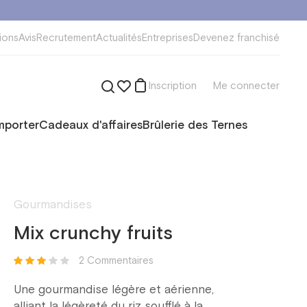
ions
Avis
Recrutement
Actualités
Entreprises
Devenez franchisé
Inscription
Me connecter
mporter
Cadeaux d'affaires
Brûlerie des Ternes
Gourmandises
Mix crunchy fruits
2 Commentaires
Une gourmandise légère et aérienne,
alliant la légèreté du riz soufflé à la