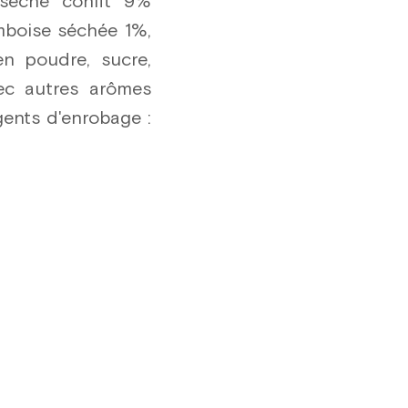
y séché confit 9%
amboise séchée 1%,
en poudre, sucre,
vec autres arômes
gents d'enrobage :