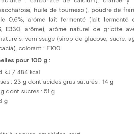
d'acidité : carbonate de calcium), cranberr
saccharose, huile de tournesol), poudre de fr
le 0,6%, arôme lait fermenté (lait fermenté 
96, E330, arôme), arôme naturel de griotte a
naturels, vernissage (sirop de glucose, sucre, a
cia), colorant : E100.
nelles pour 100 g :
4 kJ / 484 kcal
ses : 23 g dont acides gras saturés : 14 g
 g dont sucres : 51 g
8 g