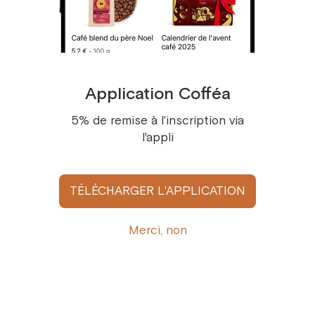
23 pce.
Filtre ultra-fin en deux parties pour
24 pce.
infusion directe
25 pce.
Fermeture étanche avec ouverture
26 pce.
Application Cofféa
facile à une main
27 pce.
5% de remise à l'inscription via
Design texturé en relief, moderne et
l'appli
28 pce.
ergonomique
29 pce.
Adaptée au thé, café et eaux infusées
TÉLÉCHARGER L'APPLICATION
30 pce.
31 pce.
Merci, non
Avis des invités
Laissez votre avis pour aider nos clients à choisir
32 pce.
33 pce.
Ajoutez votre avis
34 pce.