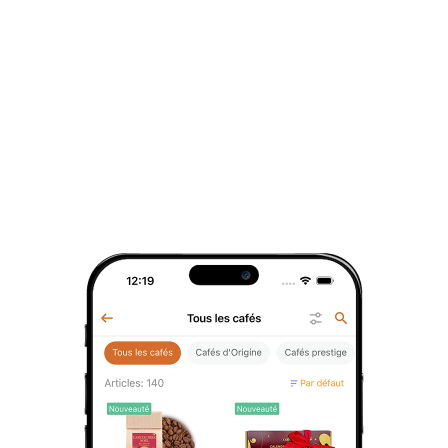
Son filtre ultra-fin en deux parties permet
12 pce.
de préparer directement thé, café ou eaux
13 pce.
infusées dans la bouteille, tout en retenant
14 pce.
efficacement les feuilles ou ingrédients.
15 pce.
Dotée d’un design travaillé avec une
16 pce.
structure en relief, elle offre une prise en
main agréable et un aspect visuel élégant.
17 pce.
Son bouchon sport avec ouverture facile à
18 pce.
une main en fait un compagnon idéal pour
19 pce.
le quotidien, que ce soit au travail, en
20 pce.
déplacement ou en activité.
21 pce.
Caractéristiques principales :
22 pce.
Maintien des boissons chaudes et
froides pendant plusieurs heures