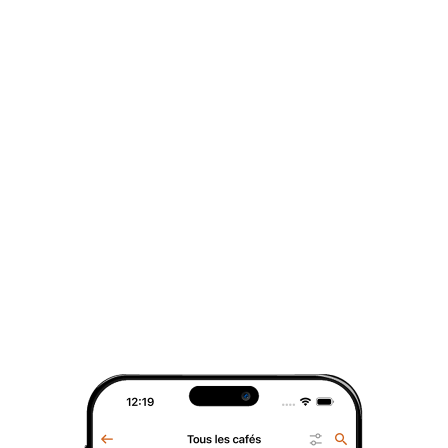
Son filtre en acier inoxydable finement
12 pce.
perforé permet une infusion optimale,
13 pce.
laissant les arômes se développer
14 pce.
pleinement tout en retenant efficacement
15 pce.
les feuilles de thé ou d’infusion.
16 pce.
Le couvercle en porcelaine assorti
complète l’ensemble avec élégance : il
17 pce.
conserve la chaleur pendant l’infusion et
18 pce.
sert également de repose-filtre après
19 pce.
utilisation. Son design «Fleurie Mira», sobre
20 pce.
et moderne, s’intègre facilement dans tous
les univers.
21 pce.
Caractéristiques principales :
22 pce.
Contenance : environ 350 ml