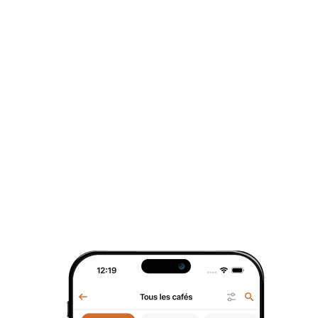
4. Le thé contient beaucoup d’antioxydants qui
aident à protéger le corps contre les dommages
causés par les radicaux libres. Certaines
recherches suggèrent que la consommation
de thé peut également avoir d’autres avantages
pour la santé, comme la réduction du risque
de maladie cardiaque et d’accident vasculaire
cérébral.
5. Le thé le plus cher au monde s’appelle
Da Hong Pao, il est cultivé dans les montagnes
de Wuyi en Chine. Un kilo de thé Da Hong Pao
peut coûter jusqu'à 1,2 million d’euros.
6. Dans certains pays comme l’Inde et la Chine,