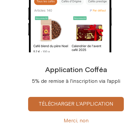
le thé est une partie importante des rituels sociaux
et culturels. Au Japon, par exemple, il existe une
cérémonie traditionnelle du thé appelée "chemin
du thé" ou "Cha-No-Yu".
7. Les sachets de thé ont été inventés au début
du XXe siècle par le marchand de thé New-
yorkais Thomas Sullivan. Il avait initialement prévu
Application Cofféa
d’utiliser des sachets de thé comme sonde de son
5% de remise à l'inscription via l'appli
thé, mais ses clients ont commencé à les utiliser
pour le brassage.
TÉLÉCHARGER L'APPLICATION
8. Le plus grand pays producteur de thé
au monde est la Chine, suivie de l’Inde
Merci, non
et du Kenya. Le thé est également cultivé dans