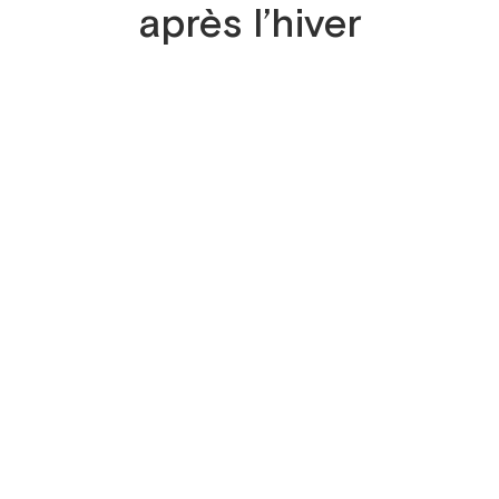
après l’hiver
courtes, le manque d’énergie et les petits coups d
prendre soin de soi naturellement.
ruits aux propriétés bienfaisantes : énergie natu
le changement de saison.
p et accueillir les beaux jours avec énergie.