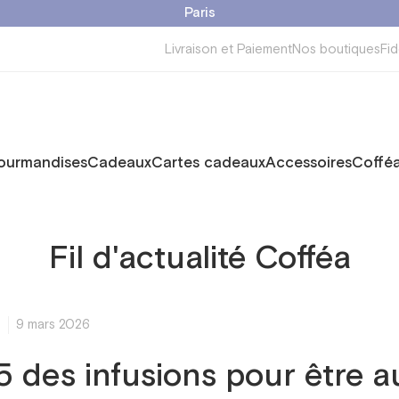
Paris
Livraison et Paiement
Nos boutiques
Fid
ourmandises
Cadeaux
Cartes cadeaux
Accessoires
Cofféa
Fil d'actualité Cofféa
s
9 mars 2026
5 des infusions pour être a