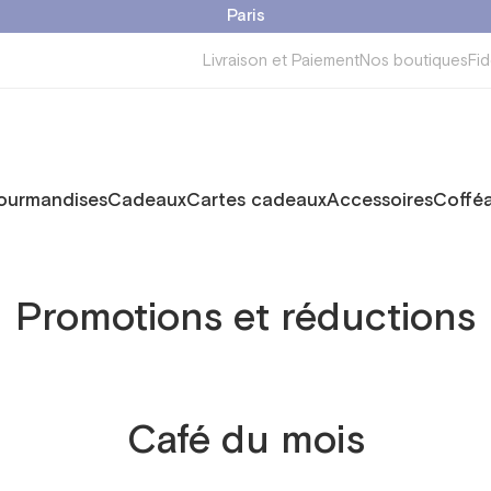
Paris
Livraison et Paiement
Nos boutiques
Fid
ourmandises
Cadeaux
Cartes cadeaux
Accessoires
Cofféa
Promotions et réductions
Café du mois