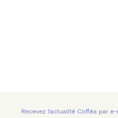
onde et accessible, révélant des notes classique
Recevez l’actualité Cofféa par e-