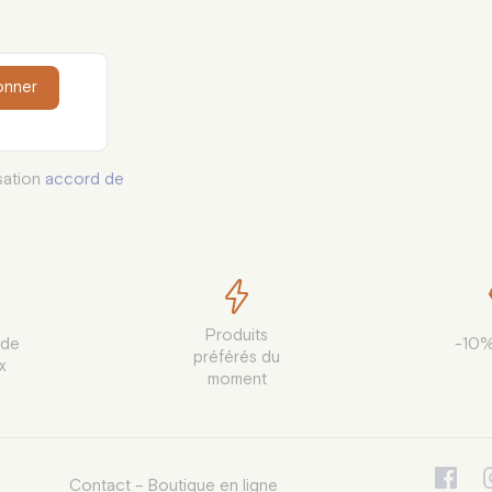
onner
sation
accord de
Produits

de

-10%
préférés du

x
moment
Contact – Boutique en ligne