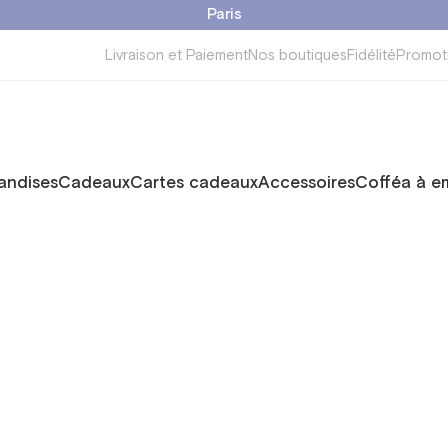
Paris
Livraison et Paiement
Nos boutiques
Fidélité
Promot
ndises
Cadeaux
Cartes cadeaux
Accessoires
Cofféa à e