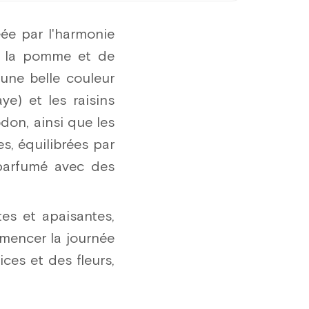
14 pce.
éée par l'harmonie
15 pce.
 de la pomme et de
 une belle couleur
16 pce.
ye) et les raisins
17 pce.
don, ainsi que les
18 pce.
s, équilibrées par
19 pce.
 parfumé avec des
20 pce.
tes et apaisantes,
21 pce.
mencer la journée
22 pce.
ces et des fleurs,
23 pce.
24 pce.