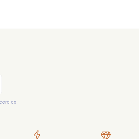
47 pce.
48 pce.
49 pce.
50 pce.
51 pce.
52 pce.
53 pce.
54 pce.
55 pce.
cord de
56 pce.
57 pce.