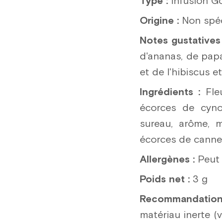
Type :
Infusion G
Origine :
Non spéc
Notes gustatives 
d'ananas, de papa
et de l'hibiscus e
Ingrédients :
Fleu
écorces de cyno
sureau, arôme, m
écorces de cannel
Allergènes :
Peut c
Poids net :
3 g
Recommandations
matériau inerte (v