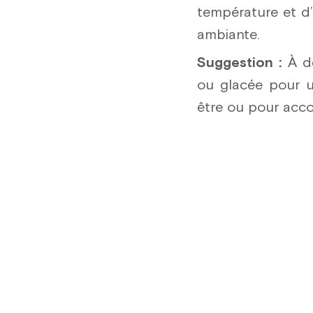
température et d’
ambiante.
Suggestion :
À dé
ou glacée pour un
être ou pour acc