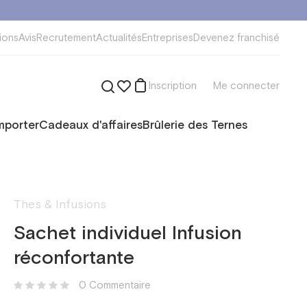
ions
Avis
Recrutement
Actualités
Entreprises
Devenez franchisé
Inscription
Me connecter
mporter
Cadeaux d'affaires
Brûlerie des Ternes
Thes & Infusions
Sachet individuel Infusion
réconfortante
0 Сommentaire