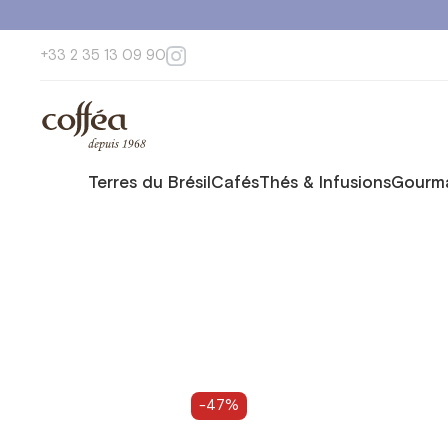
+33 2 35 13 09 90
Terres du Brésil
Cafés
Thés & Infusions
Gourma
-47%