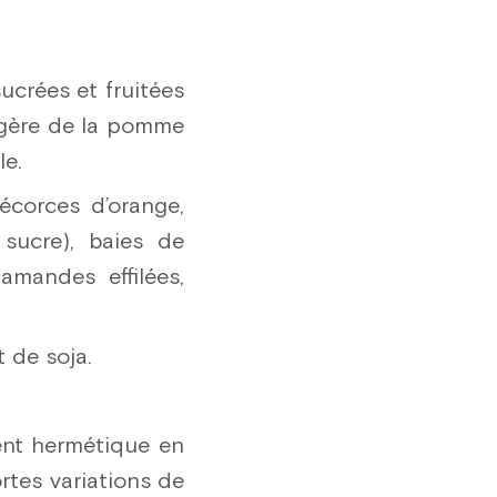
25 pce.
26 pce.
crées et fruitées
27 pce.
légère de la pomme
le.
28 pce.
écorces d’orange,
29 pce.
sucre), baies de
30 pce.
amandes effilées,
31 pce.
32 pce.
t de soja.
33 pce.
34 pce.
ent hermétique en
35 pce.
ortes variations de