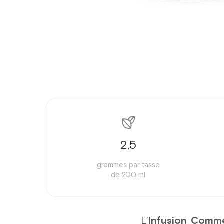
2,5
grammes par tasse
de 200 ml
L’
Infusion Comm