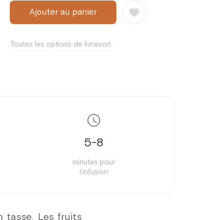
70 g
Ajouter au panier
100 g
Toutes les options de livraison
150 g
200 g
250 g
5-8
minutes pour
l'infusion
tasse. Les fruits