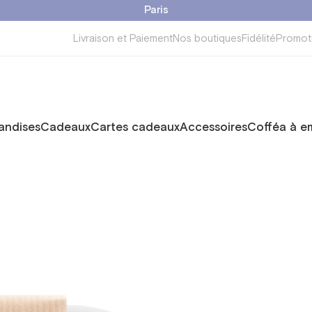
Paris
Livraison et Paiement
Nos boutiques
Fidélité
Promot
ndises
Cadeaux
Cartes cadeaux
Accessoires
Cofféa à e