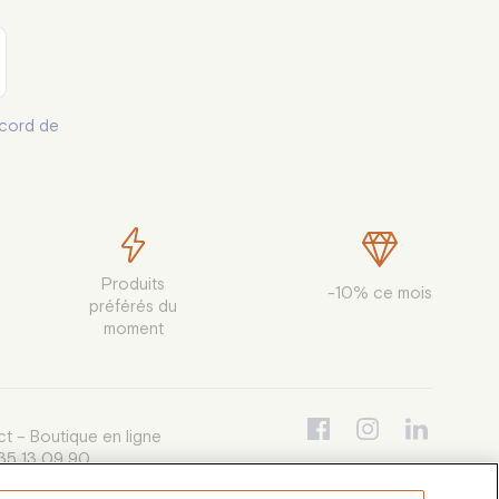
cord de
Produits

-10% ce mois
préférés du

moment
t – Boutique en ligne
35 13 09 90
i au vendredi de 9h30 à 12h30 et de