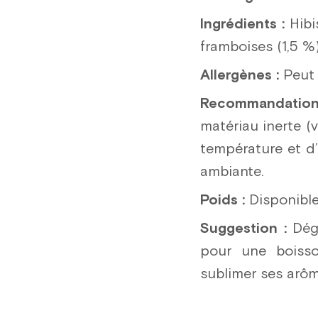
Ingrédients :
Hibi
framboises (1,5 %),
Allergènes :
Peut 
Recommandations
matériau inerte (v
température et d’
ambiante.
Poids :
Disponible
Suggestion :
Dégu
pour une boisso
sublimer ses arôm