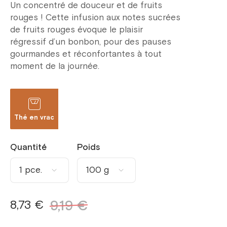
Un concentré de douceur et de fruits
rouges ! Cette infusion aux notes sucrées
de fruits rouges évoque le plaisir
régressif d’un bonbon, pour des pauses
gourmandes et réconfortantes à tout
moment de la journée.
Thé en vrac
Quantité
Poids
1 pce.
100 g
1 pce.
30 g
8,73 €
9,19 €
2 pce.
50 g