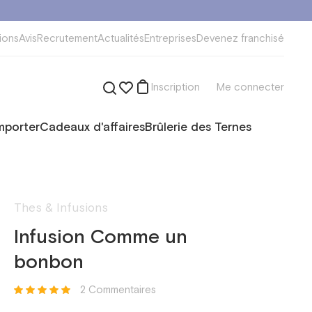
ions
Avis
Recrutement
Actualités
Entreprises
Devenez franchisé
Inscription
Me connecter
mporter
Cadeaux d'affaires
Brûlerie des Ternes
Thes & Infusions
Infusion Comme un
bonbon
2 Commentaires