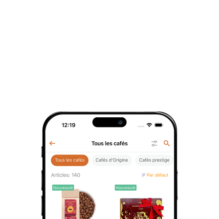
bouche.
Son goût structuré et équilibré, avec une
légère astringence, en fait un choix idéal
pour les amateurs de thés noirs riches et
intenses. Ce thé s'apprécie pur pour révéler
toute sa complexité, ou avec une touche
de lait pour une dégustation plus douce et
veloutée.
Le
Kenya Milima TGFOP
puise ses origines
dans les plantations luxuriantes du Kenya,
l’un des plus grands producteurs de thé
noir au monde. Cultivé à une altitude
moyenne de 2 000 mètres, ce thé profite
des brumes matinales et d'un sol riche en