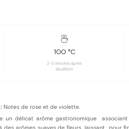
100 °C
2-3 minutes après
ébullition
:
Notes de rose et de violette.
e un délicat arôme gastronomique associant 
à des arômes suaves de fleurs, laissant pour fin