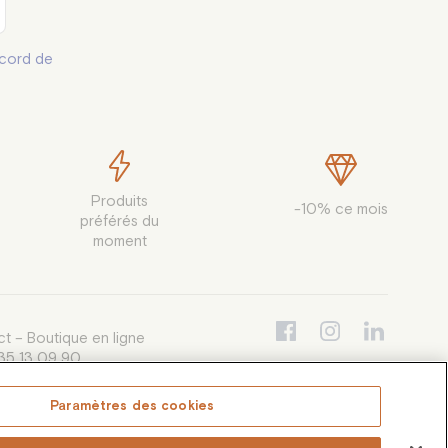
cord de
Produits

-10% ce mois
préférés du

moment
t – Boutique en ligne
35 13 09 90
i au vendredi de 9h30 à 12h30 et de
à 16h00, appel non surtaxé
Paramètres des cookies
e-conso@coffea.fr