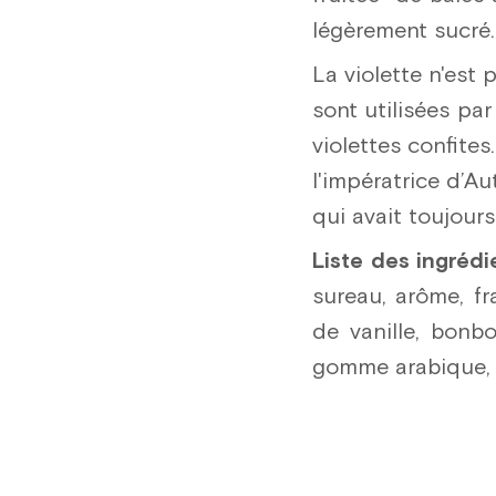
légèrement sucré.
La violette n'est 
sont utilisées pa
violettes confite
l'impératrice d’A
qui avait toujour
Liste des ingrédi
sureau, arôme, fr
de vanille, bonbo
gomme arabique, c