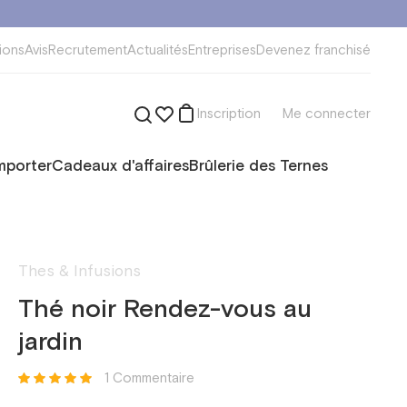
ions
Avis
Recrutement
Actualités
Entreprises
Devenez franchisé
Inscription
Me connecter
mporter
Cadeaux d'affaires
Brûlerie des Ternes
Thes & Infusions
Thé noir Rendez-vous au
jardin
1 Сommentaire