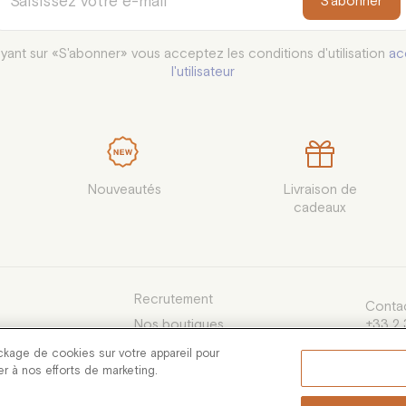
S'abonner
yant sur «S'abonner» vous acceptez les conditions d'utilisation
ac
l'utilisateur
Nouveautés
Livraison de

cadeaux
Recrutement
Contac
Nos boutiques
+33 2 
du lund
e Vente
ckage de cookies sur votre appareil pour
13h30 
uer à nos efforts de marketing.
servic