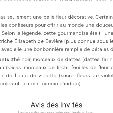
pas seulement une belle fleur décorative. Certai
r les confiseurs pour offrir au monde une douce
s. Selon la légende, cette gourmandise était l'un
utriche Élisabeth de Bavière (plus connue sous l
s avec elle une bonbonnière remplie de pétales d
ents :
thé noir, morceaux de dattes (dattes, farin
amboises, morceaux de litchi, feuilles de fleur
n de fleurs de violette (sucre, fleurs de violet
olorant : carmin, carmin d'indigo).
Avis des invités
Laissez votre avis pour aider nos clients à choisir