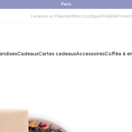
Paris
Livraison et Paiement
Nos boutiques
Fidélité
Promot
ndises
Cadeaux
Cartes cadeaux
Accessoires
Cofféa à e