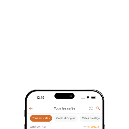
qui recherchent un thé léger et apaisant.
Chaque sachet de 2g permet une infusion
rapide, idéale pour les moments où la
tranquillité d’un thé japonais s’invite dans
votre journée. Ce format compact est
pratique pour emporter votre thé partout
avec vous.
Le
Sencha Japon Bio
est un classique de
la culture du thé japonais, cultivé
principalement sur des terrains
montagneux où les conditions fraîches et
humides favorisent la production de
feuilles riches en saveur. En infusion, il
libère des arômes fins qui rappellent les