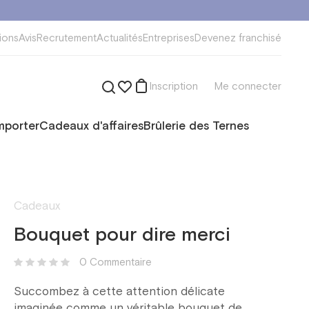
ions
Avis
Recrutement
Actualités
Entreprises
Devenez franchisé
Inscription
Me connecter
mporter
Cadeaux d'affaires
Brûlerie des Ternes
Cadeaux
Bouquet pour dire merci
0 Сommentaire
Succombez à cette attention délicate
imaginée comme un véritable bouquet de