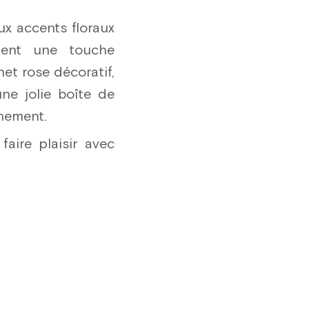
18 pce.
ux accents floraux
19 pce.
tent une touche
20 pce.
et rose décoratif,
une jolie boîte de
21 pce.
inement.
22 pce.
aire plaisir avec
23 pce.
24 pce.
25 pce.
26 pce.
27 pce.
28 pce.