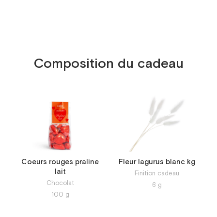
Composition du cadeau
Coeurs rouges praline
Fleur lagurus blanc kg
lait
Finition cadeau
Chocolat
6
g
100
g