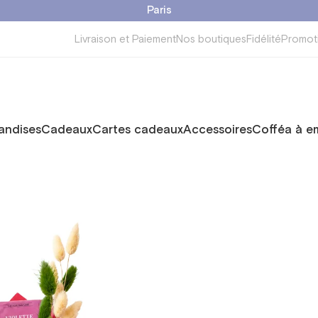
Paris
Livraison et Paiement
Nos boutiques
Fidélité
Promot
ndises
Cadeaux
Cartes cadeaux
Accessoires
Cofféa à e