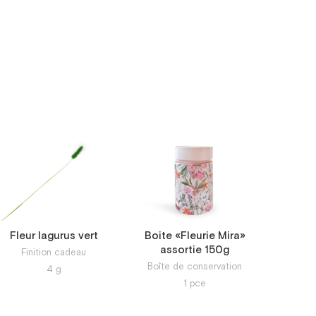
7 pce.
8 pce.
9 pce.
10 pce.
11 pce.
12 pce.
13 pce.
14 pce.
Fleur lagurus vert
Boite «Fleurie Mira»
15 pce.
assortie 150g
Finition cadeau
Boîte de conservation
4
g
16 pce.
1
pce
17 pce.