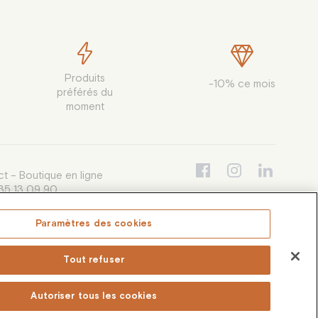
40 pce.
41 pce.
42 pce.
Produits

-10% ce mois
43 pce.
préférés du

moment
44 pce.
45 pce.
46 pce.
t – Boutique en ligne
35 13 09 90
47 pce.
i au vendredi de 9h30 à 12h30 et de
à 16h00, appel non surtaxé
Paramètres des cookies
48 pce.
e-conso@coffea.fr
49 pce.
Tout refuser
50 pce.
Autoriser tous les cookies
51 pce.