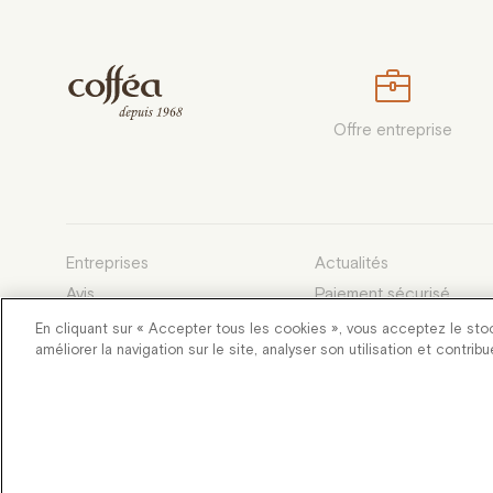
Offre entreprise
Entreprises
Actualités
Avis
Paiement sécurisé
Devenez franchisé
Conditions générales d
En cliquant sur « Accepter tous les cookies », vous acceptez le sto
améliorer la navigation sur le site, analyser son utilisation et contrib
Développé et entretenu par des
Flang