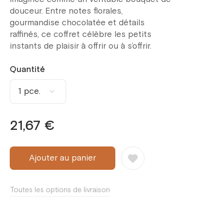
douceur. Entre notes florales,
gourmandise chocolatée et détails
raffinés, ce coffret célèbre les petits
instants de plaisir à offrir ou à s’offrir.
Quantité
1 pce.
1 pce.
21,67 €
2 pce.
3 pce.
Ajouter au panier
4 pce.
Toutes les options de livraison
5 pce.
6 pce.