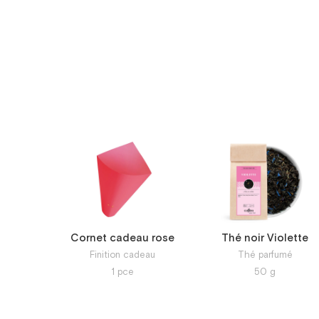
Cornet cadeau rose
Thé noir Violette
Finition cadeau
Thé parfumé
1
pce
50
g