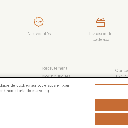
Nouveautés
Livraison de

cadeaux
Recrutement
Contac
Nos boutiques
+33 2 
du lund
e Vente
ckage de cookies sur votre appareil pour
13h30 
uer à nos efforts de marketing.
servic