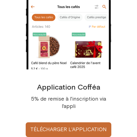
21 pce.
Caractère gustatif
: Équilibré
Notes gustatives
: Pistache crémeuse,
22 pce.
noisette
23 pce.
Ingrédients
: Café, arôme naturel
24 pce.
Allergènes
: Aucun
25 pce.
Recommandations de stockage
:
Conserver dans un endroit frais et sec,
26 pce.
à l’abri de la lumière et des odeurs
27 pce.
fortes
Application Cofféa
28 pce.
Poids
: À partir de 30 g
5% de remise à l'inscription via
29 pce.
Suggestions de dégustation :
l'appli
30 pce.
Pour une expérience gourmande, préparez-
31 pce.
le en latte ou cappuccino afin de révéler
TÉLÉCHARGER L'APPLICATION