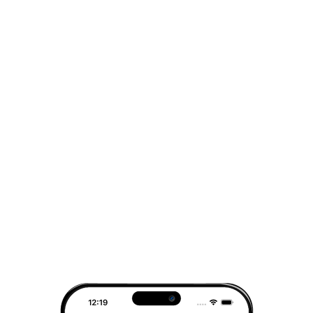
10 pce.
500 g
d’une douce sucrosité et de
notes
nuancées de noisette
.
11 pce.
700 g
Avec sa torréfaction légère, ce café
12 pce.
1000 g
conserve une puissance modérée et se
13 pce.
2000 g
marie parfaitement avec du lait,
14 pce.
3000 g
adoucissant encore davantage ses arômes
15 pce.
5000 g
pour offrir une délicieuse
crème de
pistache
. Cette combinaison est idéale
16 pce.
7000 g
pour préparer des
latte
ou
cappuccino
, où
17 pce.
10000 g
la douceur du lait sublime la richesse de la
18 pce.
pistache.
19 pce.
Caractéristiques :
20 pce.
Variété botanique
: Robusta