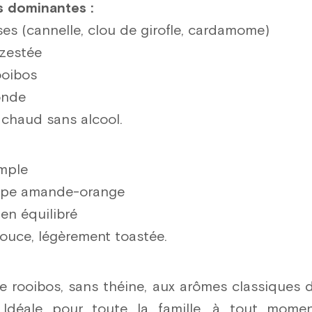
 dominantes :
es (cannelle, clou de girofle, cardamome)
zestée
ooibos
onde
 chaud sans alcool.
ample
 type amande-orange
ien équilibré
douce, légèrement toastée.
e rooibos, sans théine, aux arômes classiques d
 Idéale pour toute la famille, à tout momen