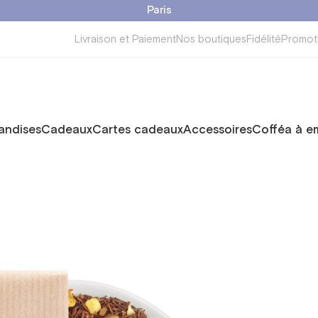
Paris
Livraison et Paiement
Nos boutiques
Fidélité
Promot
ndises
Cadeaux
Cartes cadeaux
Accessoires
Cofféa à e