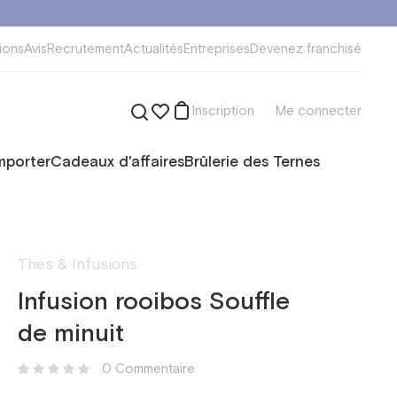
ions
Avis
Recrutement
Actualités
Entreprises
Devenez franchisé
Inscription
Me connecter
mporter
Cadeaux d'affaires
Brûlerie des Ternes
Thes & Infusions
Infusion rooibos Souffle
de minuit
0 Сommentaire