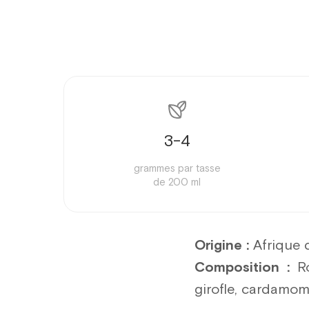
3-4
grammes par tasse
de 200 ml
Origine :
Afrique 
Composition :
R
girofle, cardamom