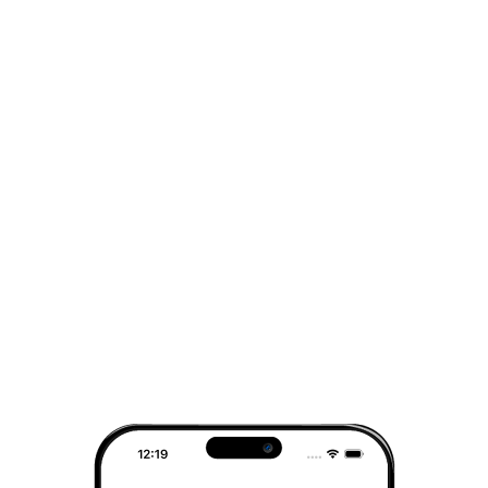
Indisponible
Toutes les options de livraison
Composition du cadeau
Ballotin 250g
Boite carre fenetre
Bonbons de chocolat
Finition cadeau
1
pce
1
pce