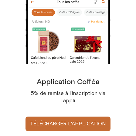
Nous vous informons que nous nous accordons
le droit de remplacer les gourmandises dans ce
cadeau par des produits d’une valeur similaire.
Avis des invités
Laissez votre avis pour aider nos clients à choisir
Ajoutez votre avis
Application Cofféa
5% de remise à l'inscription via
l'appli
Afficher tous
TÉLÉCHARGER L'APPLICATION