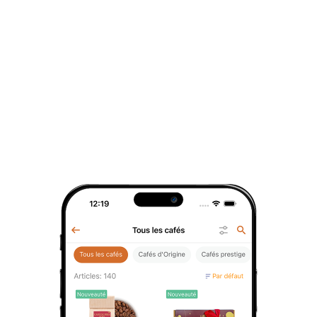
Tuiles à la
Thé noir Rendez-
Miel soufflé ceri
framboise
vous au jardin
d'Amour 35g
Biscuit
Thé parfumé
À tartiner
1
pce
100
g
1
pce
Avis des invités
Laissez votre avis pour aider nos clients à choisir
Ajoutez votre avis