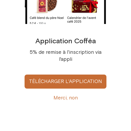
Afficher tous
Application Cofféa
5% de remise à l'inscription via
l'appli
Recevez l’actualité Cofféa par e-mail
TÉLÉCHARGER L'APPLICATION
Inscrivez-vous ici
Merci, non
S'abonner