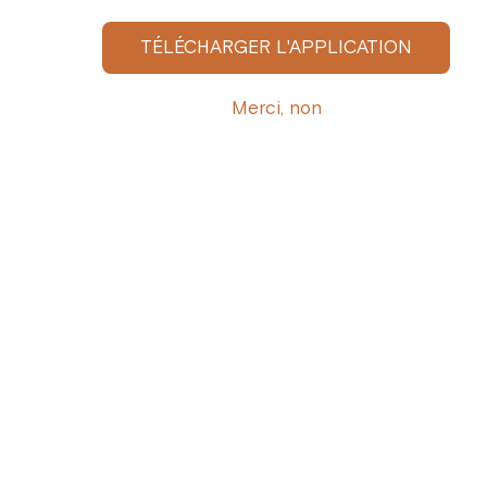
dans tout ce qu’elle a de plus généreux.
TÉLÉCHARGER L'APPLICATION
Pour prolonger le voyage chez vous, laissez-
Merci, non
vous inspirer par nos créations Dolce Vita — un
concentré de soleil, à savourer sans
modération.
Dolce Vita