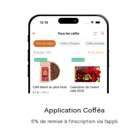
Une invitation à la Dolce Vita
Ces douceurs portent en elles l’âme de leur
région. Chez Cofféa, nous aimons célébrer
cette diversité gourmande à travers notre
collection
Dolce Vita
. Cafés corsés (
mélange
Italien ou Napolitain
) , thé et infusion
ensoleillés (
thé noir Tout Citron
ou
thé noir
Tout Citron
) , amandes au chocolat au lait
Application Cofféa
aromatisé Tiramisu et douceurs fruitées
(
raisins au limoncello
) — un hommage à l’Italie
5% de remise à l'inscription via l'appli