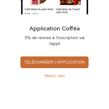
Afficher tous
Application Cofféa
5% de remise à l'inscription via
l'appli
Recevez l’actualité Cofféa par e-mail
TÉLÉCHARGER L'APPLICATION
Inscrivez-vous ici
Merci, non
S'abonner
En appuyant sur «S'abonner» vous acceptez les conditions 