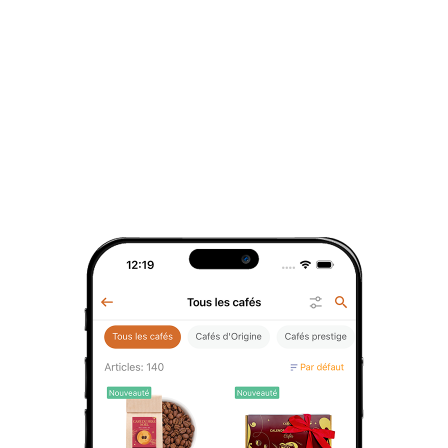
Sachet individuel
Sachet individuel
Sachet individu
Infusion
Thé noir English
Thé vert Légend
réconfortante
Breakfast
de Camargue
Infusion en sachets
Thé en sachets
Thé en sachets
1
pce
1
pce
1
pce
Avis des invités
Laissez votre avis pour aider nos clients à choisir
Ajoutez votre avis