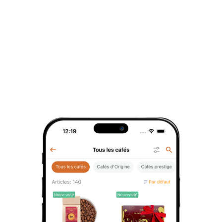
Nouveauté
Sachet langues de chat chocolat lait 100g
12,95 €
/
1 pce