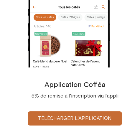
Découvrez le thé noir idéal
Pour le papa fan de barbecue
Et puis il y a LUI, le roi des braises. Lui offrir un
thé ? Audacieux. Lui offrir un thé qui sent le feu
de bois ? Génial. Ses arômes fumés lui feront
savourer le goût du barbecue même les jours
de pluie, sans sortir le tablier. Le cadeau
personnalisé pour un papa qui a de l'humour.
Le barbecue dans une tasse
Et s'il aime un peu de tout ?
Café le matin, thé l'après-midi, gourmandise à
toute heure ? Pas de dilemme : un beau coffret
Application Cofféa
cadeau de la fête des pères mêlant les deux
univers couvre tous ses petits plaisirs.
5% de remise à l'inscription via l'appli
Découvrir les coffrets cadeaux Cofféa
Il n'existe pas un seul cadeau de la fête des
TÉLÉCHARGER L'APPLICATION
pères parfait, mais bien un cadeau qui