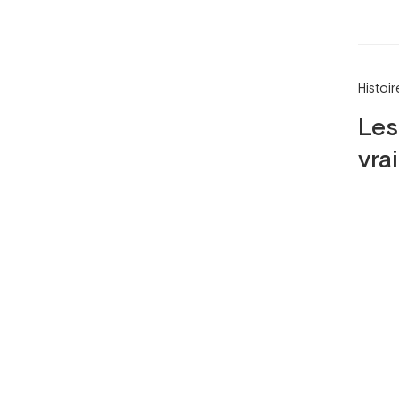
Histoi
Les
vra