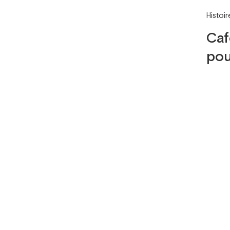
Histoi
Caf
pou