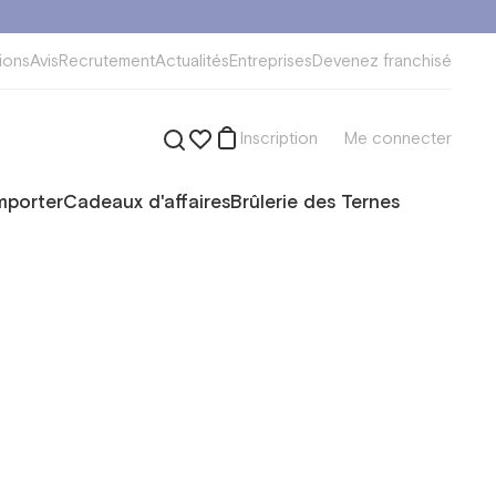
ions
Avis
Recrutement
Actualités
Entreprises
Devenez franchisé
Inscription
Me connecter
mporter
Cadeaux d'affaires
Brûlerie des Ternes