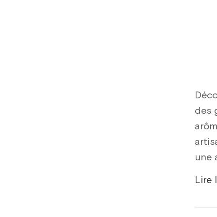
Déco
des 
arôm
artis
une a
Lire 