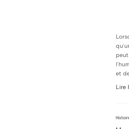
Lorsq
qu’un
peut 
l’hu
et d
Lire 
Histoi