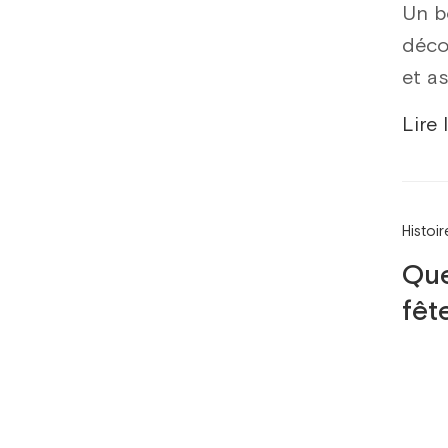
Un b
déco
et a
Lire 
Histoi
Que
fêt