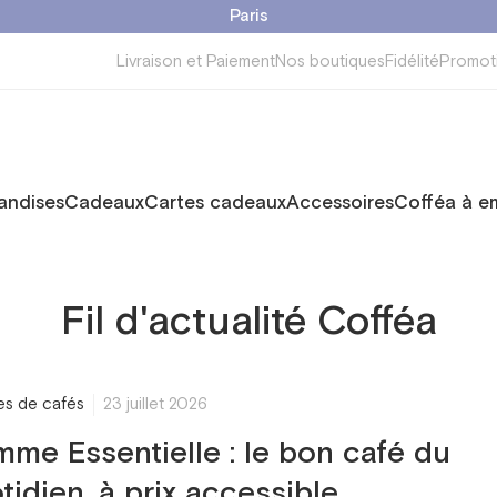
Paris
Livraison et Paiement
Nos boutiques
Fidélité
Promot
ndises
Cadeaux
Cartes cadeaux
Accessoires
Cofféa à e
Fil d'actualité Cofféa
res de cafés
23 juillet 2026
me Essentielle : le bon café du
tidien, à prix accessible