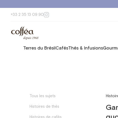
+33 2 35 13 09 90
Terres du Brésil
Cafés
Thés & Infusions
Gourma
Tous les sujets
Histoi
Gam
Histoires de thés
quo
Histoires de cafés